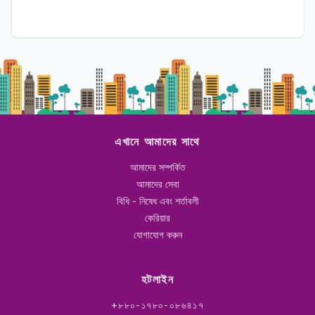
এখানে আমাদের সাথে
আমাদের সম্পর্কিত
আমাদের সেবা
বিধি - নিষেধ এবং শর্তাবলী
কেরিয়ার
যোগাযোগ করুন
হটলাইন
+৮৮০-১৭৮০-০৮৬৪১৭