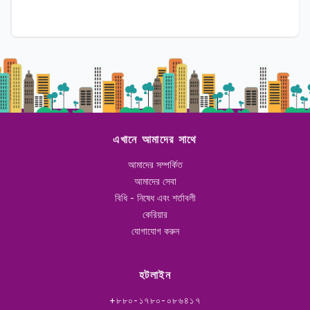
এখানে আমাদের সাথে
আমাদের সম্পর্কিত
আমাদের সেবা
বিধি - নিষেধ এবং শর্তাবলী
কেরিয়ার
যোগাযোগ করুন
হটলাইন
+৮৮০-১৭৮০-০৮৬৪১৭