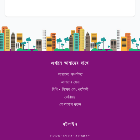
এখানে আমাদের সাথে
আমাদের সম্পর্কিত
আমাদের সেবা
বিধি - নিষেধ এবং শর্তাবলী
কেরিয়ার
যোগাযোগ করুন
হটলাইন
+৮৮০-১৭৮০-০৮৬৪১৭