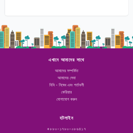
এখানে আমাদের সাথে
আমাদের সম্পর্কিত
আমাদের সেবা
বিধি - নিষেধ এবং শর্তাবলী
কেরিয়ার
যোগাযোগ করুন
হটলাইন
+৮৮০-১৭৮০-০৮৬৪১৭