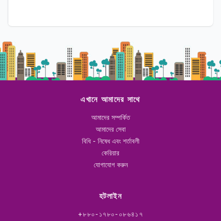
এখানে আমাদের সাথে
আমাদের সম্পর্কিত
আমাদের সেবা
বিধি - নিষেধ এবং শর্তাবলী
কেরিয়ার
যোগাযোগ করুন
হটলাইন
+৮৮০-১৭৮০-০৮৬৪১৭