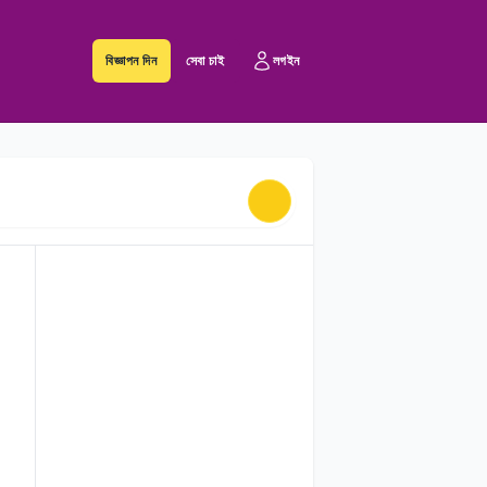
বিজ্ঞাপন দিন
সেবা চাই
লগইন