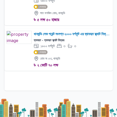
৩৫০০ বর্গফুট
মেম্বার
সাত মসজিদ রোড, ধানমন্ডি
৳
৫ লক্ষ ৫০ হাজার
ধানমন্ডি লেক পয়েন্ট সংলগ্ন ২০০০ বর্গফুট এর ব্যাবহৃত ফ্ল্যাট বিক্রয়
(প্রপার
ব্যবহৃত - ব্যবহৃত ফ্ল্যাট বিক্রয়
১৮০০ বর্গফুট
৩
৩
বেড:
বাথরুম:
মেম্বার
রোড নং ৫এ, ধানমন্ডি
৳
২ কোটি ৭০ লক্ষ