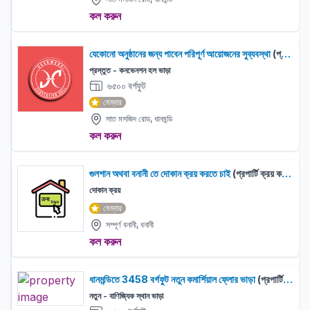
কল করুন
যেকোনো অনুষ্ঠানের জন্য পাবেন পরিপূর্ণ আয়োজনের সুব্যবস্থা
(প্রপার্টি ভাড়া)
প্রস্তুত - কনভেনশন হল ভাড়া
৬৫০০ বর্গফুট
মেম্বার
সাত মসজিদ রোড, ধানমন্ডি
কল করুন
গুলশান অথবা বনানী তে দোকান ক্রয় করতে চাই
(প্রপার্টি ক্রয় করিতে ইচ্ছুক)
দোকান ক্রয়
মেম্বার
সম্পূর্ণ বনানী, বনানী
কল করুন
ধানমন্ডিতে 3458 বর্গফুট নতুন কমার্শিয়াল ফ্লোর ভাড়া
(প্রপার্টি ভাড়া)
নতুন - বাণিজ্যিক স্থান ভাড়া