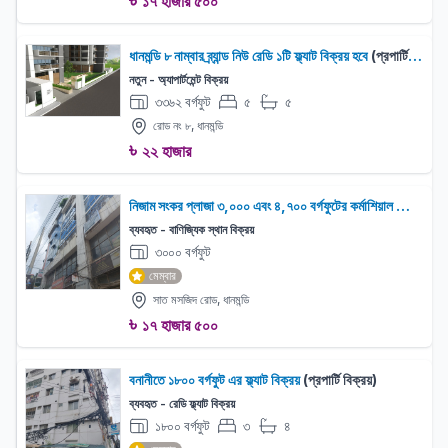
৳
১৭ হাজার ৫০০
ধানমন্ডি ৮ নাম্বার ব্র্যান্ড নিউ রেডি ১টি ফ্ল্যাট বিক্রয় হবে
(প্রপার্টি বিক্রয়)
নতুন - অ্যাপার্টমেন্ট বিক্রয়
৩৩৬২ বর্গফুট
৫
৫
বেড:
বাথরুম:
রোড নং ৮, ধানমন্ডি
৳
২২ হাজার
নিজাম সংকর প্লাজা ৩,০০০ এবং ৪,৭০০ বর্গফুটের কর্মাশিয়াল ফ্লোর বিক্রয় হবে
ব্যবহৃত - বাণিজ্যিক স্থান বিক্রয়
৩০০০ বর্গফুট
মেম্বার
সাত মসজিদ রোড, ধানমন্ডি
৳
১৭ হাজার ৫০০
বনানীতে ১৮০০ বর্গফুট এর ফ্ল্যাট বিক্রয়
(প্রপার্টি বিক্রয়)
ব্যবহৃত - রেডি ফ্ল্যাট বিক্রয়
১৮০০ বর্গফুট
৩
৪
বেড:
বাথরুম: