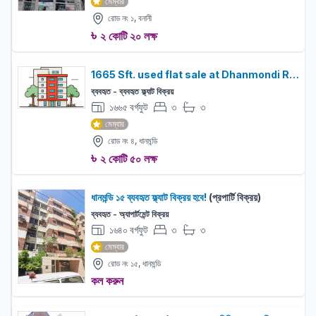
মেম্বার
রোড নং ১, বনানী
৳
২ কোটি ২০ লক্ষ
1665 Sft. used flat sale at Dhanmondi Road 4
ব্যবহৃত - ব্যবহৃত ফ্ল্যাট বিক্রয়
১৬৬৫ বর্গফুট
৩
৩
বেড:
বাথরুম:
মেম্বার
রোড নং ৪, ধানমন্ডি
৳
২ কোটি ৫০ লক্ষ
ধানমন্ডি ১৫ ব্যবহৃত ফ্ল্যাট বিক্রয় হবে!
(প্রপার্টি বিক্রয়)
ব্যবহৃত - অ্যাপার্টমেন্ট বিক্রয়
১৬৪০ বর্গফুট
৩
৩
বেড:
বাথরুম:
মেম্বার
রোড নং ১৫, ধানমন্ডি
কল করুন