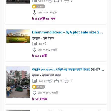
৩৪০০ বর্গফুট
৪
৫
বেড:
বাথরুম:
মেম্বার
রোড নং ১০, ধানমন্ডি
৳
৪ কোটি ৬০ লক্ষ
Dhanmondi Road - 6/A plot sale size 20 katha
প্রস্তুত - প্লট বিক্রয়
২০ কাঠা
রোড নং ৬এ, ধানমন্ডি
৳
৯০ কোটি
ধানমন্ডি ১৫-এ ২০০০ বর্গফুট এর ব্যবহৃত ফ্ল্যাট বিক্রয়
(প্রপার্টি বিক্রয়)
ব্যবহৃত - ব্যবহৃত ফ্ল্যাট বিক্রয়
২০০০ বর্গফুট
৩
৪
বেড:
বাথরুম:
মেম্বার
রোড নং ১৫এ, ধানমন্ডি
৳
১৫ হাজার