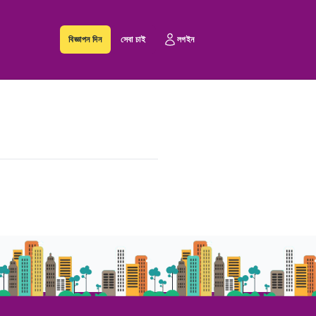
বিজ্ঞাপন দিন
সেবা চাই
লগইন