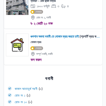
ব্যবহৃত - রেডি ফ্ল্যাট বিক্রয়
১৮০০ বর্গফুট
৩
৪
বেড:
বাথরুম:
মেম্বার
রোড নং ১, বনানী
৳
২ কোটি ২০ লক্ষ
গুলশান অথবা বনানী তে দোকান ক্রয় করতে চাই
(প্রপার্টি ক্রয় করিতে ইচ্ছুক)
দোকান ক্রয়
মেম্বার
সম্পূর্ণ বনানী, বনানী
কল করুন
বনানী
কামাল আতাতুর্ক সরণী
(০)
রোড নং ১
(১)
রোড নং ১০
(০)